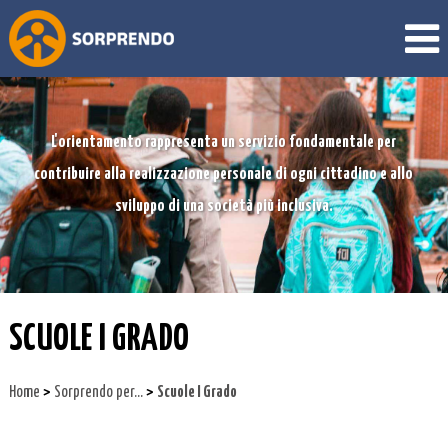
L'orientamento rappresenta un servizio fondamentale per
contribuire alla realizzazione personale di ogni cittadino e allo
sviluppo di una società più inclusiva.
SCUOLE I GRADO
>
>
Home
Sorprendo per…
Scuole I Grado