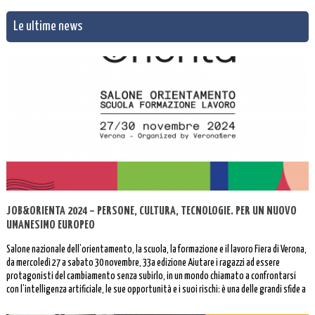
Le ultime news
JOB&ORIENTA 2024 – PERSONE, CULTURA, TECNOLOGIE. PER UN NUOVO
UMANESIMO EUROPEO
Salone nazionale dell’orientamento, la scuola, la formazione e il lavoro Fiera di Verona,
da mercoledì 27 a sabato 30 novembre, 33a edizione Aiutare i ragazzi ad essere
protagonisti del cambiamento senza subirlo, in un mondo chiamato a confrontarsi
con l’intelligenza artificiale, le sue opportunità e i suoi rischi: è una delle grandi sfide a
cui […]