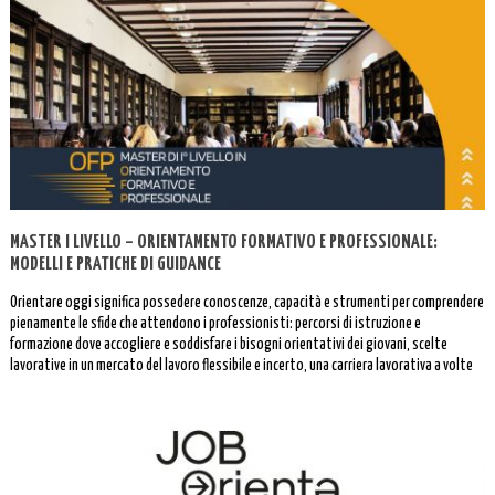
MASTER I LIVELLO – ORIENTAMENTO FORMATIVO E PROFESSIONALE:
MODELLI E PRATICHE DI GUIDANCE
Orientare oggi significa possedere conoscenze, capacità e strumenti per comprendere
pienamente le sfide che attendono i professionisti: percorsi di istruzione e
formazione dove accogliere e soddisfare i bisogni orientativi dei giovani, scelte
lavorative in un mercato del lavoro flessibile e incerto, una carriera lavorativa a volte
interrotta o discontinua.