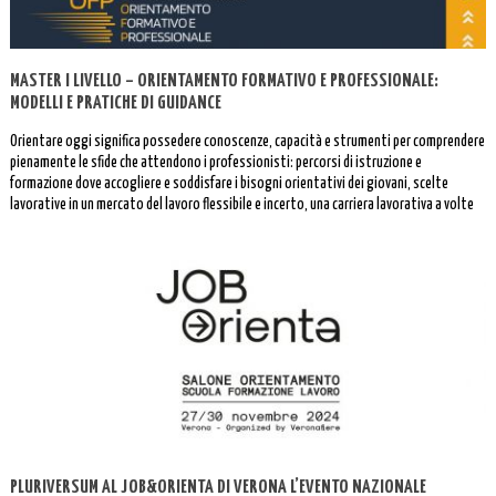
MASTER I LIVELLO – ORIENTAMENTO FORMATIVO E PROFESSIONALE:
MODELLI E PRATICHE DI GUIDANCE
Orientare oggi significa possedere conoscenze, capacità e strumenti per comprendere
pienamente le sfide che attendono i professionisti: percorsi di istruzione e
formazione dove accogliere e soddisfare i bisogni orientativi dei giovani, scelte
lavorative in un mercato del lavoro flessibile e incerto, una carriera lavorativa a volte
interrotta o discontinua.
PLURIVERSUM AL JOB&ORIENTA DI VERONA L’EVENTO NAZIONALE