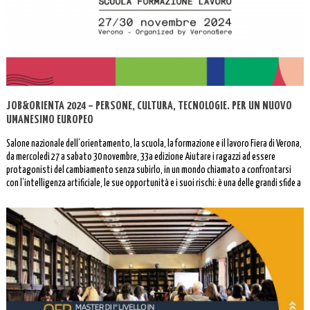
JOB&ORIENTA 2024 – PERSONE, CULTURA, TECNOLOGIE. PER UN NUOVO
UMANESIMO EUROPEO
Salone nazionale dell’orientamento, la scuola, la formazione e il lavoro Fiera di Verona,
da mercoledì 27 a sabato 30 novembre, 33a edizione Aiutare i ragazzi ad essere
protagonisti del cambiamento senza subirlo, in un mondo chiamato a confrontarsi
con l’intelligenza artificiale, le sue opportunità e i suoi rischi: è una delle grandi sfide a
cui […]