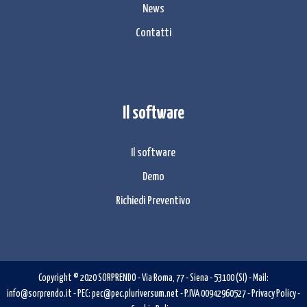
News
Contatti
Il software
Il software
Demo
Richiedi Preventivo
Copyright © 2020
SORPRENDO
-
Via Roma, 77
-
Siena
- 53100 (
SI
)
- Mail:
info@sorprendo.it
- PEC:
pec@pec.pluriversum.net
- P.IVA 00942960527 -
Privacy Policy
-