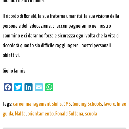
mondo che lo circonda.
Il ricordo di Ronald, la sua fraterna umanità, la sua visione della
persona e dell’educazione, ci accompagneranno nel nostro
cammino e ci daranno forza e sicurezza ogni volta che la vita ci
ricorderà quanto sia difficile raggiungere i nostri personali
obiettivi.
Giulio Iannis
Facebook
Twitter
LinkedIn
Email
WhatsApp
Tags:
career management skills
,
CMS
,
Guiding Schools
,
lavoro
,
linee
guida
,
Malta
,
orientamento
,
Ronald Sultana
,
scuola