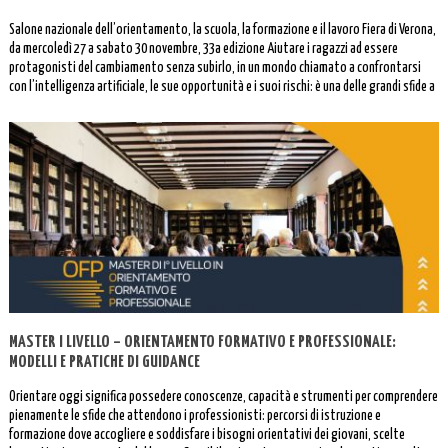
Salone nazionale dell’orientamento, la scuola, la formazione e il lavoro Fiera di Verona,
da mercoledì 27 a sabato 30 novembre, 33a edizione Aiutare i ragazzi ad essere
protagonisti del cambiamento senza subirlo, in un mondo chiamato a confrontarsi
con l’intelligenza artificiale, le sue opportunità e i suoi rischi: è una delle grandi sfide a
cui […]
MASTER I LIVELLO – ORIENTAMENTO FORMATIVO E PROFESSIONALE:
MODELLI E PRATICHE DI GUIDANCE
Orientare oggi significa possedere conoscenze, capacità e strumenti per comprendere
pienamente le sfide che attendono i professionisti: percorsi di istruzione e
formazione dove accogliere e soddisfare i bisogni orientativi dei giovani, scelte