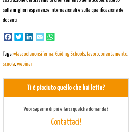
costruzione del sistema di orientamento della scuola, basato
sulle migliori esperienze internazionali e sulla qualificazione dei
docenti.
Facebook
Twitter
LinkedIn
Email
WhatsApp
Tags:
#lascuolanonsiferma
,
Guiding Schools
,
lavoro
,
orientamento
,
scuola
,
webinar
Ti è piaciuto quello che hai letto?
Vuoi saperne di più e farci qualche domanda?
Contattaci!