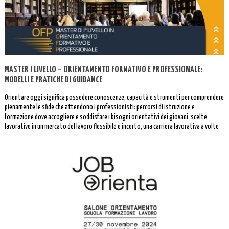
MASTER I LIVELLO – ORIENTAMENTO FORMATIVO E PROFESSIONALE:
MODELLI E PRATICHE DI GUIDANCE
Orientare oggi significa possedere conoscenze, capacità e strumenti per comprendere
pienamente le sfide che attendono i professionisti: percorsi di istruzione e
formazione dove accogliere e soddisfare i bisogni orientativi dei giovani, scelte
lavorative in un mercato del lavoro flessibile e incerto, una carriera lavorativa a volte
interrotta o discontinua. L’orientamento rappresenta un pattern che connette […]