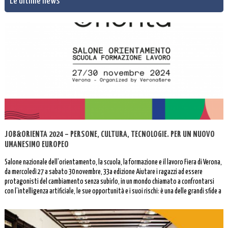
Le ultime news
JOB&ORIENTA 2024 – PERSONE, CULTURA, TECNOLOGIE. PER UN NUOVO
UMANESIMO EUROPEO
Salone nazionale dell’orientamento, la scuola, la formazione e il lavoro Fiera di Verona,
da mercoledì 27 a sabato 30 novembre, 33a edizione Aiutare i ragazzi ad essere
protagonisti del cambiamento senza subirlo, in un mondo chiamato a confrontarsi
con l’intelligenza artificiale, le sue opportunità e i suoi rischi: è una delle grandi sfide a
cui […]