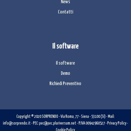
News
Contatti
Il software
Il software
Demo
Richiedi Preventivo
Copyright © 2020
SORPRENDO
-
Via Roma, 77
-
Siena
- 53100 (
SI
)
- Mail:
info@sorprendo.it
- PEC:
pec@pec.pluriversum.net
- P.IVA 00942960527 -
Privacy Policy
-
Cookie Policy