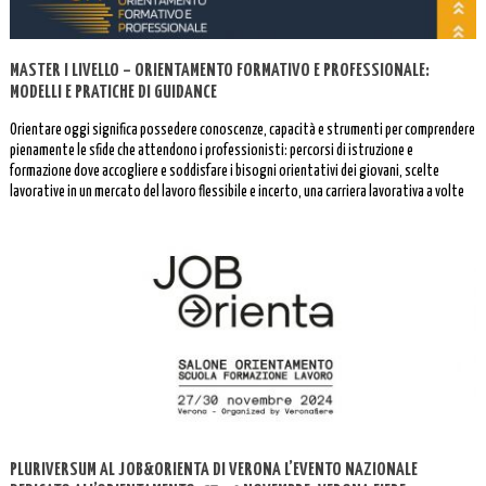
MASTER I LIVELLO – ORIENTAMENTO FORMATIVO E PROFESSIONALE:
MODELLI E PRATICHE DI GUIDANCE
Orientare oggi significa possedere conoscenze, capacità e strumenti per comprendere
pienamente le sfide che attendono i professionisti: percorsi di istruzione e
formazione dove accogliere e soddisfare i bisogni orientativi dei giovani, scelte
lavorative in un mercato del lavoro flessibile e incerto, una carriera lavorativa a volte
interrotta o discontinua.
PLURIVERSUM AL JOB&ORIENTA DI VERONA L’EVENTO NAZIONALE