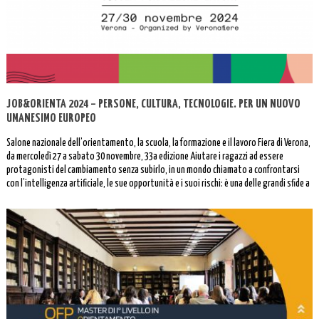
JOB&ORIENTA 2024 – PERSONE, CULTURA, TECNOLOGIE. PER UN NUOVO
UMANESIMO EUROPEO
Salone nazionale dell’orientamento, la scuola, la formazione e il lavoro Fiera di Verona,
da mercoledì 27 a sabato 30 novembre, 33a edizione Aiutare i ragazzi ad essere
protagonisti del cambiamento senza subirlo, in un mondo chiamato a confrontarsi
con l’intelligenza artificiale, le sue opportunità e i suoi rischi: è una delle grandi sfide a
cui […]