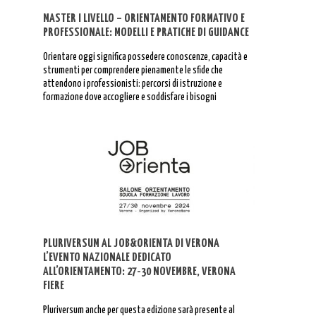
MASTER I LIVELLO – ORIENTAMENTO FORMATIVO E
PROFESSIONALE: MODELLI E PRATICHE DI GUIDANCE
Orientare oggi significa possedere conoscenze, capacità e
strumenti per comprendere pienamente le sfide che
attendono i professionisti: percorsi di istruzione e
formazione dove accogliere e soddisfare i bisogni
orientativi dei giovani, scelte lavorative in un mercato del
lavoro flessibile e incerto, una carriera lavorativa a volte
interrotta o discontinua.
PLURIVERSUM AL JOB&ORIENTA DI VERONA
L’EVENTO NAZIONALE DEDICATO
ALL’ORIENTAMENTO: 27-30 NOVEMBRE, VERONA
FIERE
Pluriversum anche per questa edizione sarà presente al