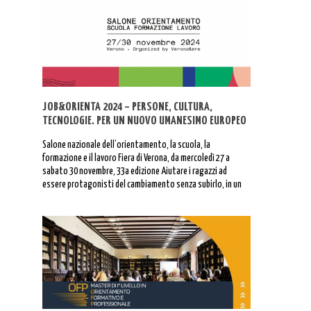
JOB&ORIENTA 2024 – PERSONE, CULTURA,
TECNOLOGIE. PER UN NUOVO UMANESIMO EUROPEO
Salone nazionale dell’orientamento, la scuola, la
formazione e il lavoro Fiera di Verona, da mercoledì 27 a
sabato 30 novembre, 33a edizione Aiutare i ragazzi ad
essere protagonisti del cambiamento senza subirlo, in un
mondo chiamato a confrontarsi con l’intelligenza
artificiale, le sue opportunità e i suoi rischi: è una delle
grandi sfide a cui […]