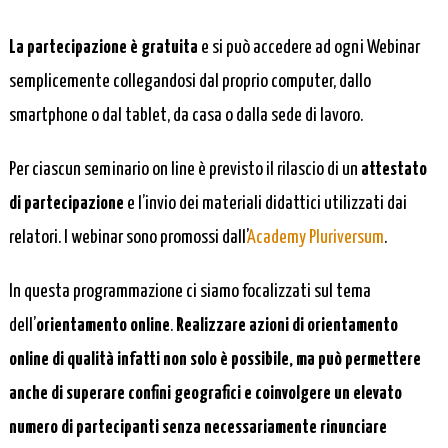
La partecipazione è gratuita
e si può accedere ad ogni Webinar
semplicemente collegandosi dal proprio computer, dallo
smartphone o dal tablet, da casa o dalla sede di lavoro.
Per ciascun seminario on line è previsto il rilascio di un
attestato
di partecipazione
e l’invio dei materiali didattici utilizzati dai
relatori. I webinar sono promossi dall’
Academy Pluriversum
.
In questa programmazione ci siamo focalizzati sul tema
dell’
orientamento online
.
Realizzare azioni di orientamento
online di qualità infatti non solo è possibile, ma può permettere
anche di superare confini geografici e coinvolgere un elevato
numero di partecipanti senza necessariamente rinunciare