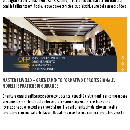
protagonisti del cambiamento senza subirlo, in un mondo chiamato a confrontarsi
con l’intelligenza artificiale, le sue opportunità e i suoi rischi: è una delle grandi sfide a
cui […]
MASTER I LIVELLO – ORIENTAMENTO FORMATIVO E PROFESSIONALE:
MODELLI E PRATICHE DI GUIDANCE
Orientare oggi significa possedere conoscenze, capacità e strumenti per comprendere
pienamente le sfide che attendono i professionisti: percorsi di istruzione e
formazione dove accogliere e soddisfare i bisogni orientativi dei giovani, scelte
lavorative in un mercato del lavoro flessibile e incerto, una carriera lavorativa a volte
interrotta o discontinua.