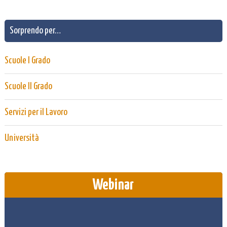
Sorprendo per…
Scuole I Grado
Scuole II Grado
Servizi per il Lavoro
Università
Webinar