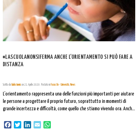
#LASCUOLANONSIFERMA ANCHE L’ORIENTAMENTO SI PUÒ FARE A
DISTANZA
Scritto da
Giulio Iannis
on
21 Aprile 2020
. Postato in
Focus On - Università
,
News
L’orientamento rappresenta una delle funzioni più importanti per aiutare
le persone a progettare il proprio futuro, soprattutto in momenti di
grande incertezza e difficoltà, come quello che stiamo vivendo ora. Anche
in questa fase di chiusura delle scuole e delle università, molte attività di
orientamento possono essere svolte a distanza e, in alcuni casi, anche
Facebook
Twitter
LinkedIn
Email
WhatsApp
[…]