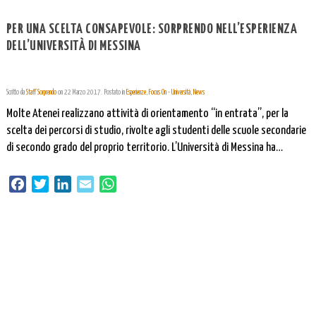
PER UNA SCELTA CONSAPEVOLE: SORPRENDO NELL’ESPERIENZA
DELL’UNIVERSITÀ DI MESSINA
Scritto da
Staff Sorprendo
on
22 Marzo 2017
. Postato in
Esperienze
,
Focus On - Università
,
News
Molte Atenei realizzano attività di orientamento “in entrata”, per la
scelta dei percorsi di studio, rivolte agli studenti delle scuole secondarie
di secondo grado del proprio territorio. L’Università di Messina ha
sperimentato l’utilizzo di SORPRENDO proprio a supporto degli interventi
di orientamento realizzati con gli …
Facebook
Twitter
LinkedIn
Email
WhatsApp