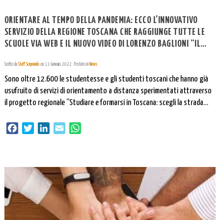
ORIENTARE AL TEMPO DELLA PANDEMIA: ECCO L’INNOVATIVO
SERVIZIO DELLA REGIONE TOSCANA CHE RAGGIUNGE TUTTE LE
SCUOLE VIA WEB E IL NUOVO VIDEO DI LORENZO BAGLIONI “IL
MUSICAL DELL’ORIENTAMENTO SCOLASTICO”.
Scritto da
Staff Sorprendo
on
13 Gennaio 2022
. Postato in
News
Sono oltre 12.600 le studentesse e gli studenti toscani che hanno già
usufruito di servizi di orientamento a distanza sperimentati attraverso
il progetto regionale “Studiare e formarsi in Toscana: scegli la strada
giusta per te”. Questa innovativa iniziativa della Regione Toscana
utilizza i video come strumento per promuovere la conoscenza delle
Facebook
Twitter
LinkedIn
Email
WhatsApp
diverse alternative possibili dopo […]