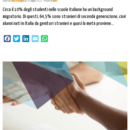
Scritto da
Anita Montagna
on
30 Giugno 2021
. Postato in
News
Circa il 10% degli studenti nelle scuole italiane ha un background
migratorio. Di questi, 64,5% sono stranieri di seconda generazione, cioè
alunni nati in Italia da genitori stranieri e quasi la metà proviene
dall’Europa. Questo gruppo di studenti è più a rischio di abbandono e di
ritardo scolastico e i dati annuali del Ministero confermano […]
Facebook
Twitter
LinkedIn
Email
WhatsApp