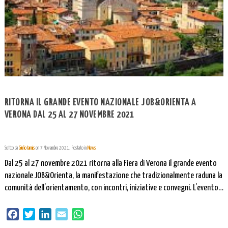
RITORNA IL GRANDE EVENTO NAZIONALE JOB&ORIENTA A
VERONA DAL 25 AL 27 NOVEMBRE 2021
Scritto da
Giulio Iannis
on
7 Novembre 2021
. Postato in
News
Dal 25 al 27 novembre 2021 ritorna alla Fiera di Verona il grande evento
nazionale JOB&Orienta, la manifestazione che tradizionalmente raduna la
comunità dell’orientamento, con incontri, iniziative e convegni. L’evento
si svolgerà di nuovo in presenza con stand aperti per gli studenti e
iniziative di aggiornamento per insegnanti e orientatori, ma ci saranno
Facebook
Twitter
LinkedIn
Email
WhatsApp
anche attività […]