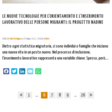
LE NUOVE TECNOLOGIE PER L’ORIENTAMENTO E L’INSERIMENTO
LAVORATIVO DELLE PERSONE MIGRANTI: IL PROGETTO NADINE
Scritto da
Anita Montagna
on
29 Giugno 2021
. Postato in
News
Dietro ogni statistica migratoria, ci sono individui o famiglie che iniziano
una nuova vita in un posto nuovo. Nel processo di inclusione,
l’inserimento lavorativo rappresenta una variabile chiave. Spesso, però,
mancano strumenti e servizi qualificati per supportare in modo efficace
questo target nella ricerca del lavoro. Grazie all’esperienza di SORPRENDO,
Facebook
Twitter
LinkedIn
Email
WhatsApp
Pluriversum fa oggi parte del […]
1
...
6
7
8
9
...
26