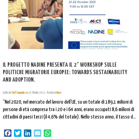
IL PROGETTO NADINE PRESENTA IL 2° WORKSHOP SULLE
POLITICHE MIGRATORIE EUROPEE: TOWARDS SUSTAINABILITY
AND ADOPTION.
Scritto da
Staff Sorprendo
on
20 Ottobre 2021
. Postato in
News
“Nel 2020, nel mercato del lavoro dell’UE, su un totale di 189,1 milioni di
persone di età compresa tra i 20 e i 64 anni, erano occupati 8,6 milioni di
cittadini di paesi terzi (il 4,6% del totale). Nello stesso anno, il tasso di
occupazione della popolazione in età lavorativa è stato più elevato per
[…]
Facebook
Twitter
LinkedIn
Email
WhatsApp