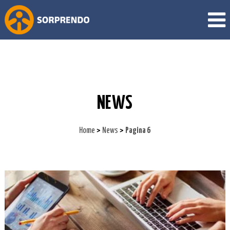
NEWS
>
>
Home
News
Pagina 6