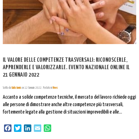
IL VALORE DELLE COMPETENZE TRASVERSALI: RICONOSCERLE,
APPRENDERLE E VALORIZZARLE. EVENTO NAZIONALE ONLINE IL
21 GENNAIO 2022
Scritto da
Giulio Iannis
on
12 Gennaio 2022
. Postato in
News
Accanto a solide competenze tecniche, il mercato del lavoro richiede oggi
alle persone di dimostrare anche altre competenze più trasversali,
fortemente legate alla gestione di situazioni imprevedibili e alle
costruzione di relazioni positive con colleghi e clienti. Ma quali sono
queste competenze trasversali? Come si possono dimostrare e
Facebook
Twitter
LinkedIn
Email
WhatsApp
migliorare? Queste sono questioni cruciali anche per […]