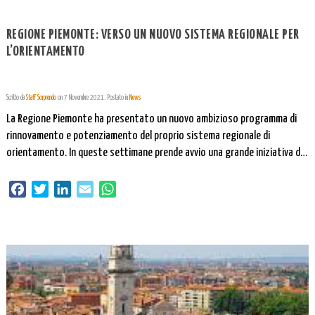
REGIONE PIEMONTE: VERSO UN NUOVO SISTEMA REGIONALE PER
L’ORIENTAMENTO
Scritto da
Staff Sorprendo
on
7 Novembre 2021
. Postato in
News
La Regione Piemonte ha presentato un nuovo ambizioso programma di
rinnovamento e potenziamento del proprio sistema regionale di
orientamento. In queste settimane prende avvio una grande iniziativa di
formazione dei docenti delle scuole e della comunità deli esperti di
orientamento e dei Centri per l’Impiego: 31 edizioni su tutto il territorio
Facebook
Twitter
LinkedIn
Email
WhatsApp
regionale con oltre 750 […]