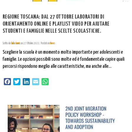
REGIONE TOSCANA: DAL 27 OTTOBRE LABORATORI DI
ORIENTAMENTO ONLINE E PLAYLIST VIDEO PER AIUTARE
STUDENTI E FAMIGLIE NELLE SCELTE SCOLASTICHE.
Scritto da
Giulio Iannis
on
27 Ottobre 2021
. Postato in
News
Scegliere la scuola è un momento molto importante per adolescenti e
famiglie. Le opzioni possibili sono molte ed è fondamentale capire quali
percorsi rispondono meglio alle caratteristiche, ma anche alle
motivazioni e alle future aspirazioni professionali di ogni singolo
studente. Per accompagnare migliaia di famiglie e studenti in questa fase
Facebook
Twitter
LinkedIn
Email
WhatsApp
molto delicata, la Regione Toscana […]