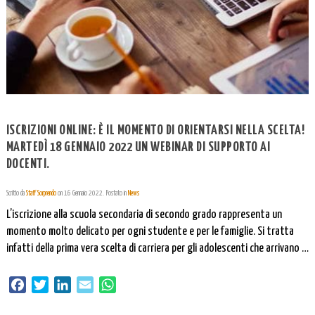
ISCRIZIONI ONLINE: È IL MOMENTO DI ORIENTARSI NELLA SCELTA!
MARTEDÌ 18 GENNAIO 2022 UN WEBINAR DI SUPPORTO AI
DOCENTI.
Scritto da
Staff Sorprendo
on
16 Gennaio 2022
. Postato in
News
L’iscrizione alla scuola secondaria di secondo grado rappresenta un
momento molto delicato per ogni studente e per le famiglie. Si tratta
infatti della prima vera scelta di carriera per gli adolescenti che arrivano a
questo appuntamento spesso senza aver avuto il tempo e le occasioni
per pensare al proprio futuro. Questo vale anche per i […]
Facebook
Twitter
LinkedIn
Email
WhatsApp